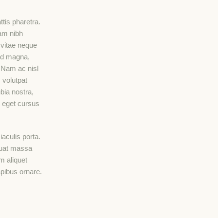
tis pharetra.
lam nibh
 vitae neque
od magna,
 Nam ac nisl
 volutpat
bia nostra,
, eget cursus
aculis porta.
equat massa
m aliquet
apibus ornare.