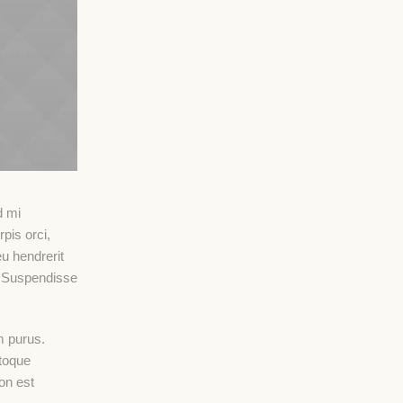
d mi
pis orci,
u hendrerit
. Suspendisse
m purus.
atoque
on est