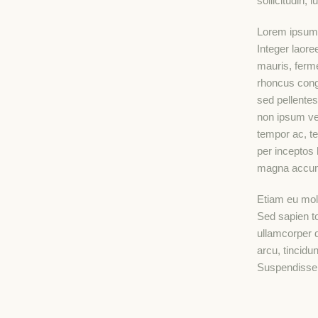
sollicitudin, 
Lorem ipsum d
Integer laoree
mauris, ferme
rhoncus cong
sed pellente
non ipsum ves
tempor ac, te
per inceptos
magna accu
Etiam eu mol
Sed sapien to
ullamcorper d
arcu, tincidu
Suspendisse 