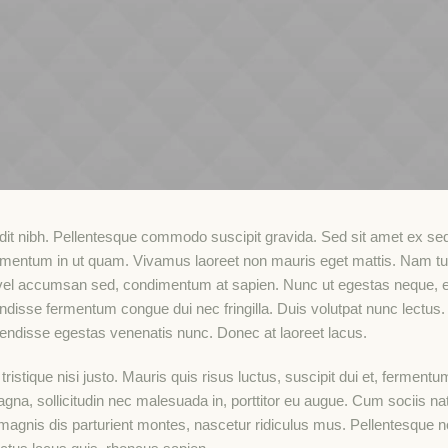
dit nibh. Pellentesque commodo suscipit gravida. Sed sit amet ex se
ementum in ut quam. Vivamus laoreet non mauris eget mattis. Nam tur
vel accumsan sed, condimentum at sapien. Nunc ut egestas neque, e
ndisse fermentum congue dui nec fringilla. Duis volutpat nunc lectus
pendisse egestas venenatis nunc. Donec at laoreet lacus.
tristique nisi justo. Mauris quis risus luctus, suscipit dui et, fermentu
na, sollicitudin nec malesuada in, porttitor eu augue. Cum sociis n
magnis dis parturient montes, nascetur ridiculus mus. Pellentesque n