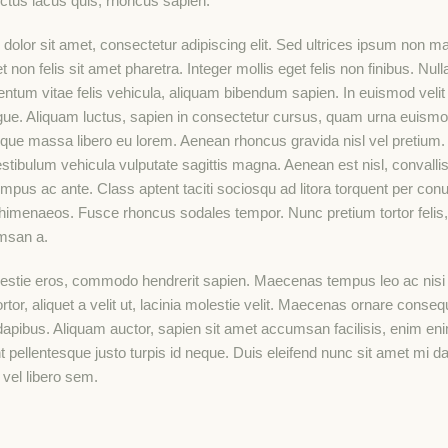
luctus lacus quis, rhoncus sapien.
olor sit amet, consectetur adipiscing elit. Sed ultrices ipsum non mat
t non felis sit amet pharetra. Integer mollis eget felis non finibus. Nul
ntum vitae felis vehicula, aliquam bibendum sapien. In euismod velit
ue. Aliquam luctus, sapien in consectetur cursus, quam urna euism
sque massa libero eu lorem. Aenean rhoncus gravida nisl vel pretium.
tibulum vehicula vulputate sagittis magna. Aenean est nisl, convallis
mpus ac ante. Class aptent taciti sociosqu ad litora torquent per conu
 himenaeos. Fusce rhoncus sodales tempor. Nunc pretium tortor felis
msan a.
estie eros, commodo hendrerit sapien. Maecenas tempus leo ac nisi i
rtor, aliquet a velit ut, lacinia molestie velit. Maecenas ornare cons
apibus. Aliquam auctor, sapien sit amet accumsan facilisis, enim eni
nt pellentesque justo turpis id neque. Duis eleifend nunc sit amet mi d
vel libero sem.