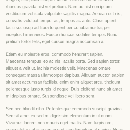
rhoncus gravida nisl vel pretium. Nam ac nisl non ipsum
vestibulum vehicula vulputate sagittis magna. Aenean est nisl,
convallis volutpat tempor ac, tempus ac ante. Class aptent
taciti sociosqu ad litora torquent per conubia nostra, per
inceptos himenaeos. Fusce rhoncus sodales tempor. Nunc
pretium tortor felis, eget cursus magna accumsan a.
Etiam eu molestie eros, commodo hendrerit sapien.
Maecenas tempus leo ac nisi iaculis porta. Sed sapien tortor,
aliquet a velit ut, lacinia molestie velit. Maecenas ornare
consequat massa ullamcorper dapibus. Aliquam auctor, sapien
sit amet accumsan facilisis, enim enim aliquet arcu, tincidunt
pellentesque justo turpis id neque. Duis eleifend nunc sit amet
mi dapibus ornare. Suspendisse vel libero sem.
Sed nec blandit nibh. Pellentesque commodo suscipit gravida.
Sed sit amet ex sed mi dignissim elementum in ut quam.
Vivamus laoreet non mauris eget mattis. Nam turpis orci,
consectetur vel accumsan sed, condimentum at sapien. Nunc