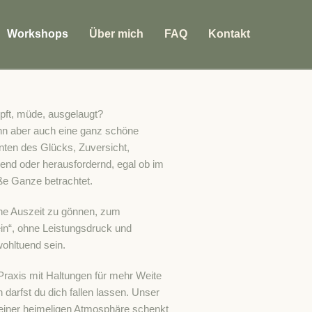
Workshops
Über mich
FAQ
Kontakt
pft, müde, ausgelaugt?
nn aber auch eine ganz schöne
nten des Glücks, Zuversicht,
gend oder herausfordernd, egal ob im
e Ganze betrachtet.
ine Auszeit zu gönnen, zum
in“, ohne Leistungsdruck und
ohltuend sein.
Praxis mit Haltungen für mehr Weite
arfst du dich fallen lassen. Unser
iner heimeligen Atmosphäre schenkt